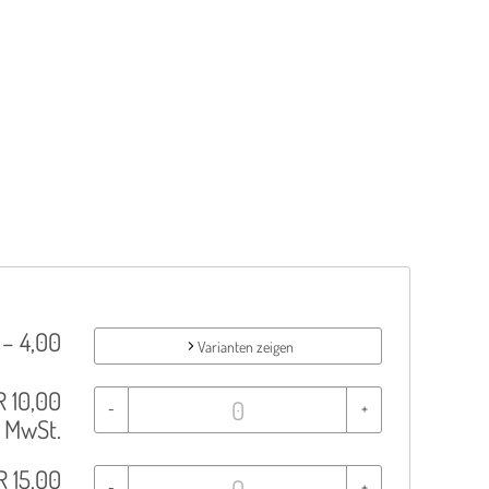
– 4,00
Varianten zeigen
R
10,00
-
+
% MwSt.
R
15,00
-
+